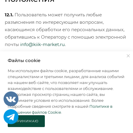
12.1.
Пользователь может получить любые
разъяснения по интересующим вопросам,
касающимся обработки его персональных данных,
обратившись к Оператору с помощью электронной
почты
info@kiik-market.ru
.
12.2.
В данном документе будут отражены любые
Файлы cookie
изменения политики обработки персональных
Мы используем файлы cookie, разработанные нашими
данных Оператором. Политика действует бессрочно
специалистами и третьими лицами, для анализа событий
до замены ее новой версией.
на нашем веб-сайте, что позволяет нам улучшать
взаимодействие с пользователями и обслуживание.
Продолжая просмотр страниц нашего сайта, вы
12.3.
Актуальная версия Политики в свободном
принимаете условия его использования. Более
доступе расположена в сети Интернет по адресу
подробные сведения смотрите в нашей
Политике в
https://kiik-market.ru/politika-konfidentsialnosti/
отношении файлов Cookie
.
ПРИНИМАЮ