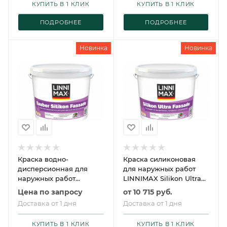
КУПИТЬ В 1 КЛИК
КУПИТЬ В 1 КЛИК
ПОДРОБНЕЕ
ПОДРОБНЕЕ
Новинка
Новинка
Краска водно-
Краска силиконовая
дисперсионная для
для наружных работ
наружных работ
LINNIMAX Silikon Ultra
LINNIMAX Sauber Silikon
Fassade / ЛИННИМАКС
Цена по запросу
от
10 715 руб.
Fassade / ЛИННИМАКС
Силикон Ультра Фасад
Доставка от 1 дня
Доставка от 1 дня
Заубер Силикон
Фассаде
КУПИТЬ В 1 КЛИК
КУПИТЬ В 1 КЛИК