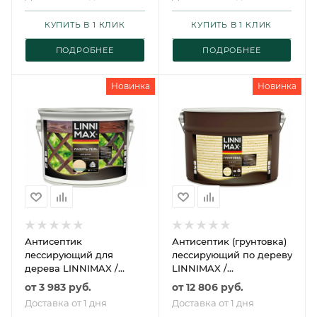
ЛИННИМАКС
КУПИТЬ В 1 КЛИК
КУПИТЬ В 1 КЛИК
ПОДРОБНЕЕ
ПОДРОБНЕЕ
Новинка
Новинка
Антисептик
Антисептик (грунтовка)
лессирующий для
лессирующий по дереву
дерева LINNIMAX /
LINNIMAX /
ЛИННИМАКС Лазурь-
ЛИННИМАКС
от
3 983 руб.
от
12 806 руб.
гель
Доставка от 1 дня
Доставка от 1 дня