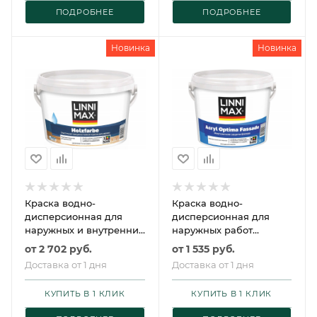
ПОДРОБНЕЕ
ПОДРОБНЕЕ
Новинка
Новинка
Краска водно-
Краска водно-
дисперсионная для
дисперсионная для
наружных и внутренних
наружных работ
работ LINNIMAX
LINNIMAX Acryl Optima
от
2 702 руб.
от
1 535 руб.
Holzfarbe /
Fassade / ЛИННИМАКС
Доставка от 1 дня
Доставка от 1 дня
ЛИННИМАКС
Оптима Фасад
Хольцфарбе
КУПИТЬ В 1 КЛИК
КУПИТЬ В 1 КЛИК