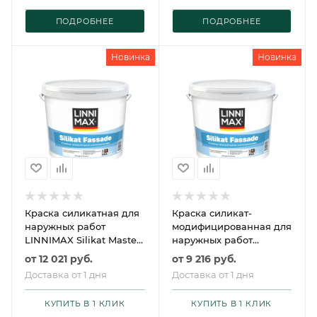
ПОДРОБНЕЕ
ПОДРОБНЕЕ
Новинка
Новинка
Краска силикатная для
Краска силикат-
наружных работ
модифицированная для
LINNIMAX Silikat Master
наружных работ
Fassade / ЛИННИМАКС
LINNIMAX Silikat
от
12 021 руб.
от
9 216 руб.
Силикат Мастер Фаса
Fassade / ЛИННИМАКС
Доставка от 1 дня
Доставка от 1 дня
Силикат Фасад
КУПИТЬ В 1 КЛИК
КУПИТЬ В 1 КЛИК