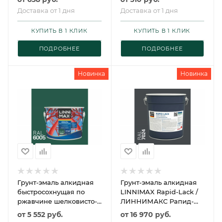
Доставка от 1 дня
Доставка от 1 дня
КУПИТЬ В 1 КЛИК
КУПИТЬ В 1 КЛИК
ПОДРОБНЕЕ
ПОДРОБНЕЕ
Новинка
Новинка
Грунт-эмаль алкидная
Грунт-эмаль алкидная
быстросохнущая по
LINNIMAX Rapid-Lack /
ржавчине шелковисто-
ЛИННИМАКС Рапид-
матовый LINNIMAX /
Лак
от
5 552 руб.
от
16 970 руб.
ЛИННИМАКС