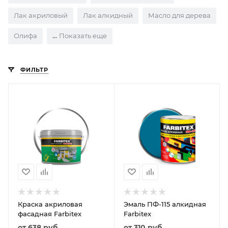
Лак акриловый
Лак алкидный
Масло для дерева
Олифа
Показать еще
ФИЛЬТР
Краска акриловая
Эмаль ПФ-115 алкидная
фасадная Farbitex
Farbitex
от
638 руб.
от
310 руб.