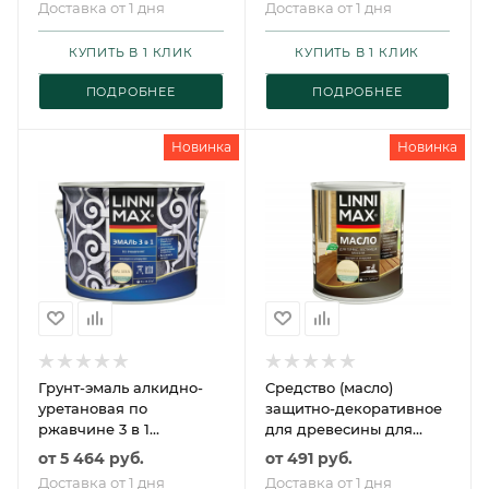
Доставка от 1 дня
Доставка от 1 дня
КУПИТЬ В 1 КЛИК
КУПИТЬ В 1 КЛИК
ПОДРОБНЕЕ
ПОДРОБНЕЕ
Новинка
Новинка
Грунт-эмаль алкидно-
Средство (масло)
уретановая по
защитно-декоративное
ржавчине 3 в 1
для древесины для
LINNIMAX /
террас, лестниц и
от
5 464 руб.
от
491 руб.
ЛИННИМАКС
мебели LINNIMAX /
Доставка от 1 дня
Доставка от 1 дня