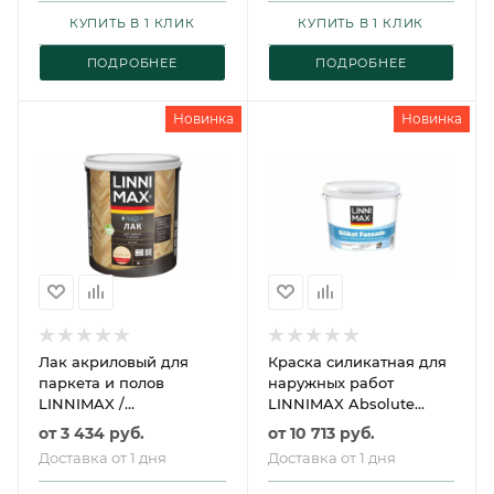
КУПИТЬ В 1 КЛИК
КУПИТЬ В 1 КЛИК
ПОДРОБНЕЕ
ПОДРОБНЕЕ
Новинка
Новинка
Лак акриловый для
Краска силикатная для
паркета и полов
наружных работ
LINNIMAX /
LINNIMAX Absolute
ЛИННИМАКС Аква Лак
Silikat Fassade /
от
3 434 руб.
от
10 713 руб.
ЛИННИМАКС Абсолют
Доставка от 1 дня
Доставка от 1 дня
Силикат Фасад