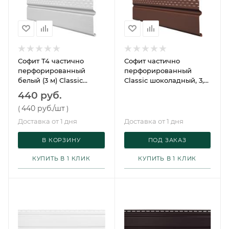
Софит Т4 частично
Софит частично
перфорированный
перфорированный
белый (3 м) Classic
Classic шоколадный, 3,0
Grand Line
м GRAND LINE
440 руб.
440 руб.
/шт
(
)
Доставка от 1 дня
Доставка от 1 дня
В КОРЗИНУ
ПОД ЗАКАЗ
КУПИТЬ В 1 КЛИК
КУПИТЬ В 1 КЛИК