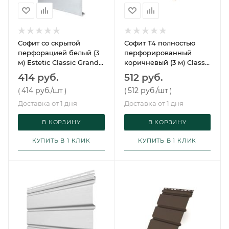
Софит со скрытой
Софит Т4 полностью
перфорацией белый (3
перфорированный
м) Estetic Classic Grand
коричневый (3 м) Classic
Line
Grand Line
414 руб.
512 руб.
414 руб.
/шт
512 руб.
/шт
(
)
(
)
Доставка от 1 дня
Доставка от 1 дня
В КОРЗИНУ
В КОРЗИНУ
КУПИТЬ В 1 КЛИК
КУПИТЬ В 1 КЛИК