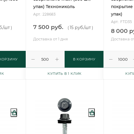
упак) Технониколь
покрытие 
упак)
Арт.: 228683
Арт.: FTD35
7 500 руб.
б.
/шт
15 руб.
/шт
)
(
)
8 000 р
Доставка от 1 дня
Доставка от
 КОРЗИНУ
В КОРЗИНУ
ИК
КУПИТЬ В 1 КЛИК
КУП