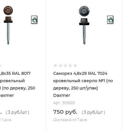
,8х35 RAL 8017
Саморез 4,8х29 RAL 7024
кровельный
кровельный сверло №1 (по
 (по дереву, 250
дереву, 250 шт/упак)
Daxmer
Daxmer
Арт.: 305625
.
750 руб.
3 руб.
/шт
3 руб.
/шт
(
)
(
)
 1 дня
Доставка от 1 дня