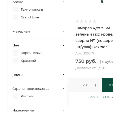
Бренд
Технониколь
Grand Line
Саморез 4,8х29 RAL
Материал
зеленый мох кров
сверло №1 (по дере
Цвет
шт/упак) Daxmer
Коричневый
Арт.: 305547
750 руб.
Красный
3 руб.
(
Доставка от 1 дня
Длина
В
Страна производства
Россия
КУПИТЬ В 1 КЛ
Назначение