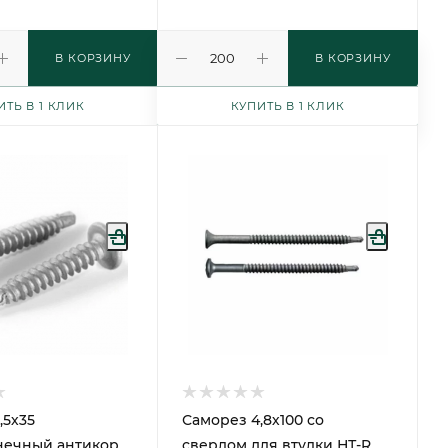
В КОРЗИНУ
В КОРЗИНУ
ИТЬ В 1 КЛИК
КУПИТЬ В 1 КЛИК
,5х35
Саморез 4,8х100 со
нечный антикор.
сверлом для втулки НТ-R