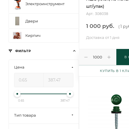
Электроинструмент
шт/упак)
Арт.: 308038
Двери
1 000 руб.
1 ру
(
Кирпич
Доставка от 1 дня
ФИЛЬТР
В
Цена
КУПИТЬ В 1 КЛ
0.65
387.47
Тип товара