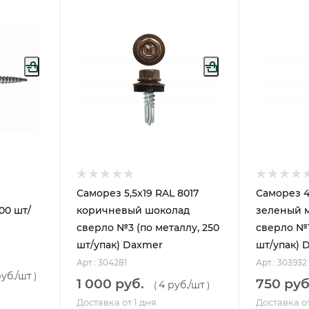
Саморез 5,5х19 RAL 8017
Саморез 4
00 шт/
коричневый шоколад
зеленый 
сверло №3 (по металлу, 250
сверло №1
шт/упак) Daxmer
шт/упак) 
Арт.: 304281
Арт.: 303932
руб.
/шт
)
1 000 руб.
750 руб
4 руб.
/шт
(
)
Доставка от 1 дня
Доставка от