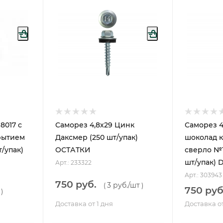
8017 с
Саморез 4,8х29 Цинк
Саморез 4
рытием
Даксмер (250 шт/упак)
шоколад 
т/упак)
ОСТАТКИ
сверло №1
шт/упак) 
Арт.: 233322
Арт.: 303943
750 руб.
3 руб.
/шт
(
)
750 руб
)
Доставка от 1 дня
Доставка от