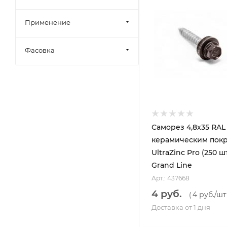
Применение
Фасовка
Саморез 4,8х35 RAL 
керамическим пок
UltraZinc Pro (250 ш
Grand Line
Арт.: 437668
4 руб.
4 руб.
/шт
(
Доставка от 1 дня