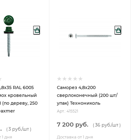
,8х35 RAL 6005
Саморез 4,8х200
мох кровельный
сверлоконечный (200 шт/
 (по дереву, 250
упак) Технониколь
Daxmer
Арт.: 415521
7 200 руб.
36 руб.
/шт
(
)
.
3 руб.
/шт
(
)
 1 дня
Доставка от 1 дня