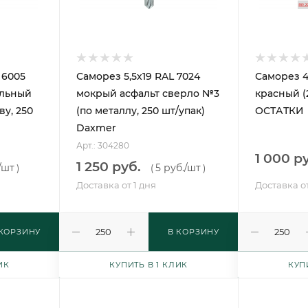
 6005
Саморез 5,5х19 RAL 7024
Саморез 4
ельный
мокрый асфальт сверло №3
красный (
ву, 250
(по металлу, 250 шт/упак)
ОСТАТКИ
Daxmer
Арт.: 304280
1 000 р
1 250 руб.
/шт
5 руб.
/шт
)
(
)
Доставка от 1 дня
Доставка от
 КОРЗИНУ
В КОРЗИНУ
ИК
КУПИТЬ В 1 КЛИК
КУП