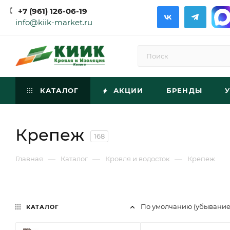
+7 (961) 126-06-19
info@kiik-market.ru
КАТАЛОГ
АКЦИИ
БРЕНДЫ
Крепеж
168
—
—
—
Главная
Каталог
Кровля и водосток
Крепеж
По умолчанию (убывани
КАТАЛОГ